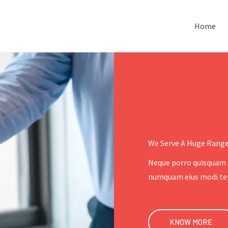
Home
We Serve A Huge Range
Neque porro quisquam e
numquam eius modi tem
KNOW MORE