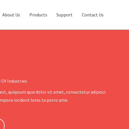
About Us
Products
Support
Contact Us
 Of Industries
st, quiipsum quia dolor sit amet, consectetur adipisci
pora incidunt lores ta porro ame.